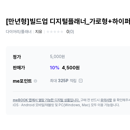
[만년형]빌드업 디지털플래너_가로형+하이
다이어리/플래너
지유
0
(0)
정가
5,000원
판매가
10%
4,500원
안내
me포인트
최대
325P
적립
meBOOK 앱에서 열람 가능한 디지털 상품입니다.
구매 전 반드시
유의사항
을 확인해주
iOS · Android 모바일/태블릿 및 PC(Windows, Mac) 모두 이용 가능합니다.