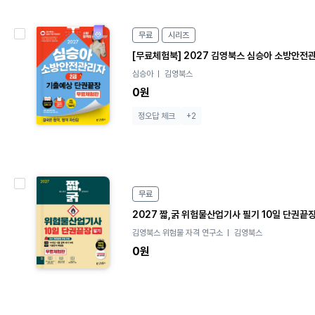
e
무료
시리즈
B
[무료체험북] 2027 김영북스 심승아 소방안전관
o
심승아
김영북스
o
k
0원
정오답 체크
+2
e
무료
B
o
2027 짧,굵 위험물산업기사 필기 10일 단권끝
o
김영북스 위험물 자격 연구소
김영북스
k
0원