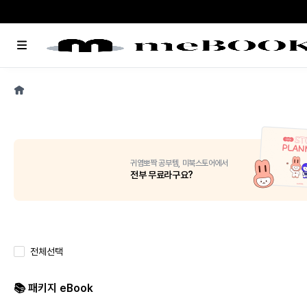
메
뉴
홈
귀염뽀짝 공부템, 미북스토어에서
전부 무료라구요?
전체선택
📚 패키지 eBook