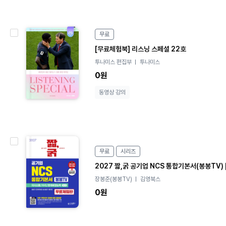
e
무료
B
[무료체험북] 리스닝 스페셜 22호
o
투나미스 편집부
투나미스
o
k
0원
동영상 강의
e
B
무료
시리즈
o
2027 짧,굵 공기업 NCS 통합기본서(봉봉TV)
o
장봉준(봉봉TV)
김영북스
k
0원