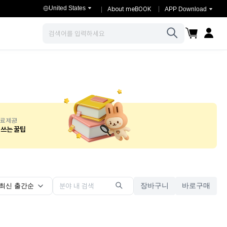
United States
About meBOOK
APP Download
장바구니
마이페이
검색
료 제공!
-쓰는 꿀팁
장바구니
바로구매