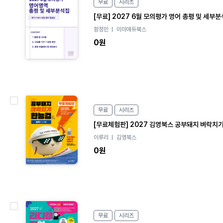
무료
시리즈
o
[무료] 2027 6월 모의평가 영어 총평 및 세부
o
k
함정민
미미에듀북스
0원
e
B
무료
시리즈
o
[무료체험판] 2027 김영북스 공부돼지 벼락치기
o
이루리
김영북스
k
0원
e
B
무료
시리즈