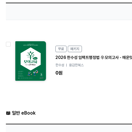
P
무료
패키지
a
c
2026 한수성 임팩트행정법 辛모의고사 - 매운
k
한수성
용감한북스
a
0원
g
e
📖 일반 eBook