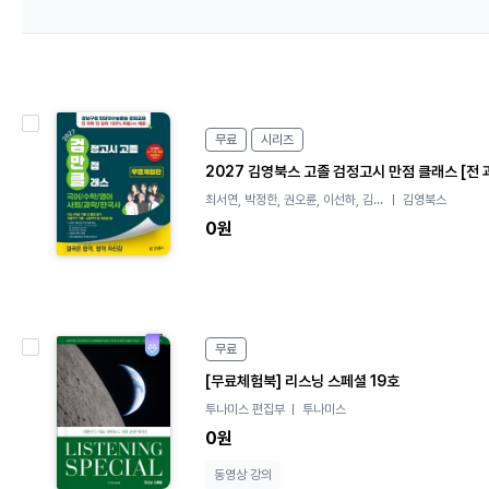
e
무료
시리즈
B
o
2027 김영북스 고졸 검정고시 만점 클래스 [전 
o
최서연, 박정한, 권오륜, 이선하, 김중
김영북스
k
렬
0원
e
무료
B
[무료체험북] 리스닝 스페셜 19호
o
투나미스 편집부
투나미스
o
k
0원
동영상 강의