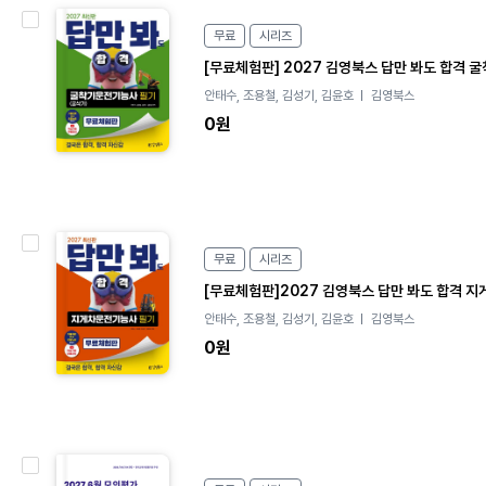
e
무료
시리즈
B
o
[무료체험판] 2027 김영북스 답만 봐도 합격 
o
안태수, 조용철, 김성기, 김윤호
김영북스
k
0원
e
무료
시리즈
B
o
[무료체험판]2027 김영북스 답만 봐도 합격 
o
안태수, 조용철, 김성기, 김윤호
김영북스
k
0원
e
B