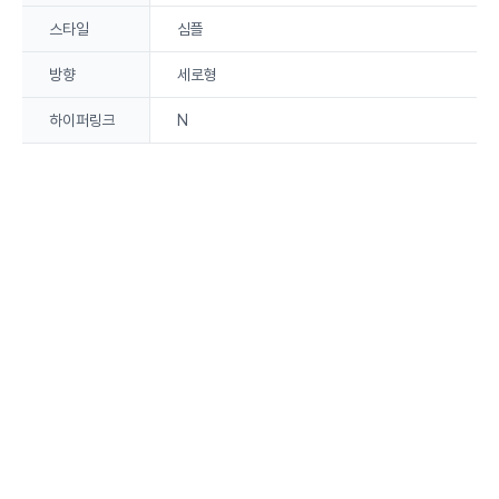
스타일
심플
방향
세로형
하이퍼링크
N