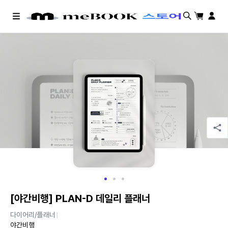
검색
장바구니
마이페
메
뉴
[야간비행] PLAN-D 데일리 플래너
다이어리/플래너
야간비행