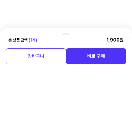
핸
1,900원
총 상품 금액
(1개)
결제정보
들
러
총 상품 금액
장바구니
바로 구매
1,900원
회사소개
이용약관
개인정보처리방침
공지사항
제휴/입점 문의