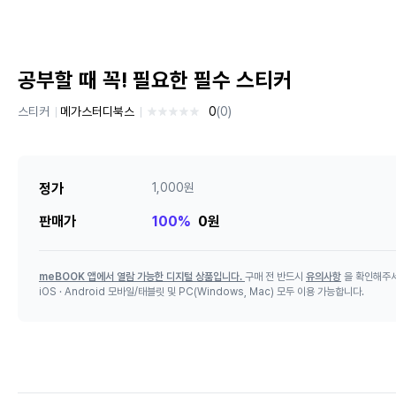
공부할 때 꼭! 필요한 필수 스티커
스티커
메가스터디북스
0
(0)
정가
1,000원
판매가
100%
0원
meBOOK 앱에서 열람 가능한 디지털 상품입니다.
구매 전 반드시
유의사항
을 확인해주
iOS · Android 모바일/태블릿 및 PC(Windows, Mac) 모두 이용 가능합니다.