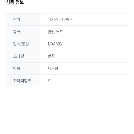
상품 정보
작가
메가스터디북스
종류
한권 노트
형식/용량
1.04MB
스타일
깔끔
방향
세로형
하이퍼링크
Y