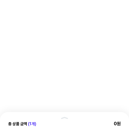
핸
0원
총 상품 금액
(1개)
결제정보
들