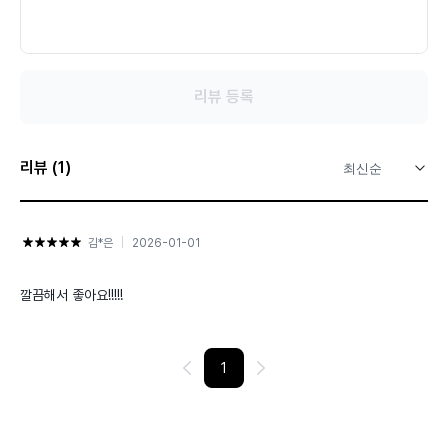
리뷰 등록
리뷰 (1)
별
김*은
2026-01-01
점
깔끔해서 좋아요!!!!!
살
왼쪽 화
1
오른쪽
화살