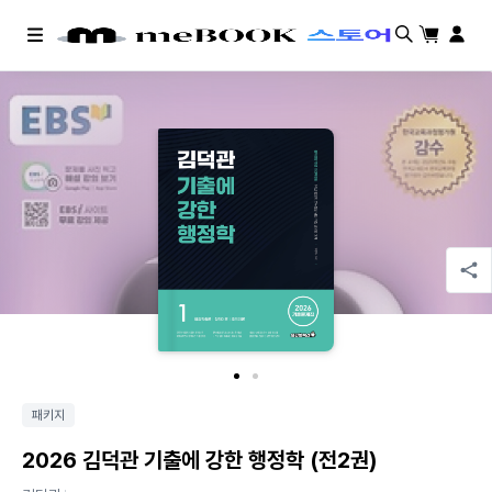
검색
장바구니
마이페
메
뉴
패키지
2026 김덕관 기출에 강한 행정학 (전2권)