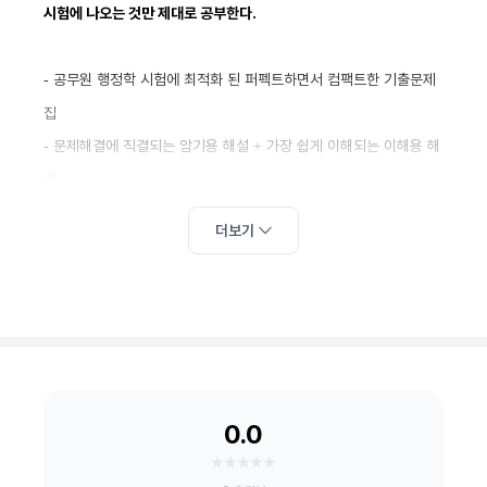
시험에 나오는 것만 제대로 공부한다
.
공무원 행정학 시험에 최적화 된 퍼펙트하면서 컴팩트한 기출문제
-
집
문제해결에 직결되는 암기용 해설
가장 쉽게 이해되는 이해용 해
-
+
설
개념도 함께 정리하는 압축 정리와 응용문제도 연습하는 관련 틀린
-
더보기
선지
0.0