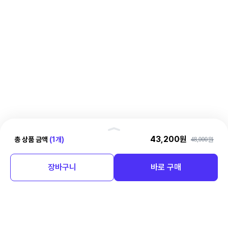
핸
43,200원
총 상품 금액
(1개)
48,000원
결제정보
들
러
총 상품 금액
장바구니
바로 구매
48,000원
총 할인금액
-4,800원