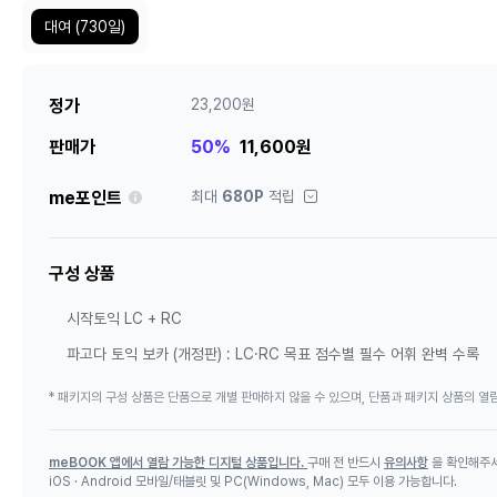
대여
(730일)
정가
23,200원
판매가
50%
11,600원
안내
me포인트
최대
680P
적립
구성 상품
시작토익 LC + RC
파고다 토익 보카 (개정판) : LC·RC 목표 점수별 필수 어휘 완벽 수록
* 패키지의 구성 상품은 단품으로 개별 판매하지 않을 수 있으며, 단품과 패키지 상품의 열람
meBOOK 앱에서 열람 가능한 디지털 상품입니다.
구매 전 반드시
유의사항
을 확인해주
iOS · Android 모바일/태블릿 및 PC(Windows, Mac) 모두 이용 가능합니다.