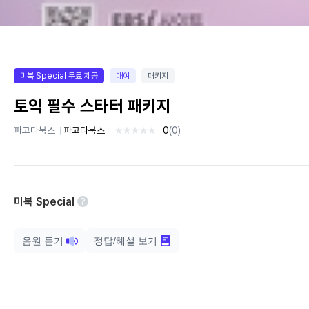
미북 Special 무료 제공
대여
패키지
토익 필수 스타터 패키지
파고다북스
파고다북스
0
(0)
안내
미북 Special
음원 듣기
정답/해설 보기
배
배
경
경