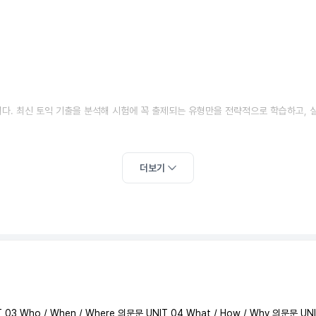
니다. 최신 토익 기출을 분석해 시험에 꼭 출제되는 유형만을 전략적으로 학습하고,
더보기
IT 03 Who / When / Where 의문문 UNIT 04 What / How / Why 의문문