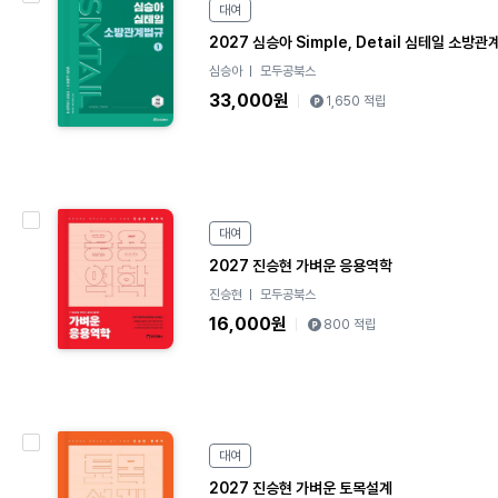
대여
B
o
2027 심승아 Simple, Detail 심테일 소방관
o
심승아
모두공북스
k
33,000원
1,650 적립
e
대여
B
o
2027 진승현 가벼운 응용역학
o
진승현
모두공북스
k
16,000원
800 적립
e
대여
B
o
2027 진승현 가벼운 토목설계