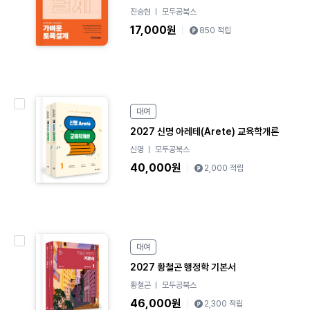
o
진승현
모두공북스
k
17,000원
850 적립
e
대여
B
o
2027 신명 아레테(Arete) 교육학개론
o
신명
모두공북스
k
40,000원
2,000 적립
e
대여
B
2027 황철곤 행정학 기본서
o
o
황철곤
모두공북스
k
46,000원
2,300 적립