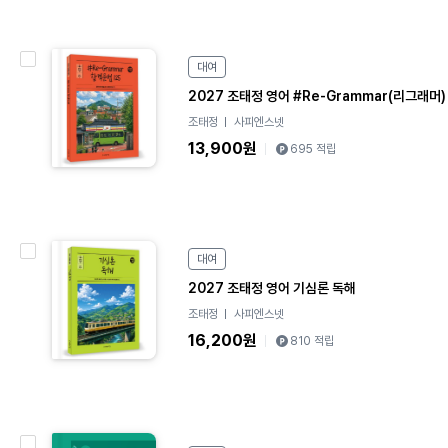
e
대여
B
2027 조태정 영어 #Re-Grammar(리그래머)
o
o
조태정
사피엔스넷
k
13,900원
695 적립
e
대여
B
2027 조태정 영어 기심론 독해
o
o
조태정
사피엔스넷
k
16,200원
810 적립
e