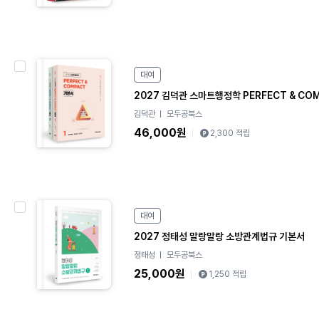
e
대여
B
o
2027 김덕관 스마트행정학 PERFECT & CO
o
김덕관
모두공북스
k
46,000원
2,300 적립
e
대여
B
o
2027 정태성 말랑말랑 소방관계법규 기본서
o
정태성
모두공북스
k
25,000원
1,250 적립