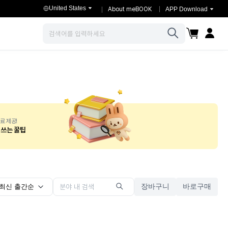
United States
About meBOOK
APP Download
장바구니
마이페이
검색
료 제공!
-쓰는 꿀팁
장바구니
바로구매