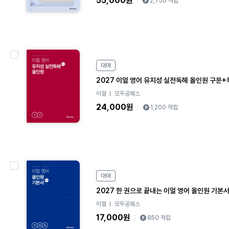
55,000원
2,750 적립
e
B
대여
o
2027 이얼 영어 유지성 실전독해 올인원 구문+
o
이얼
모두공북스
k
24,000원
1,200 적립
e
B
대여
o
2027 한 권으로 끝내는 이얼 영어 올인원 기본
o
이얼
모두공북스
k
17,000원
850 적립