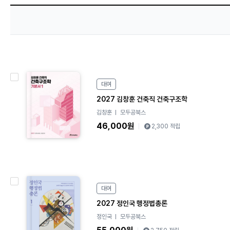
e
대여
B
o
2027 김창훈 건축직 건축구조학
o
김창훈
모두공북스
k
46,000원
2,300 적립
e
대여
B
o
2027 정인국 행정법총론
o
정인국
모두공북스
k