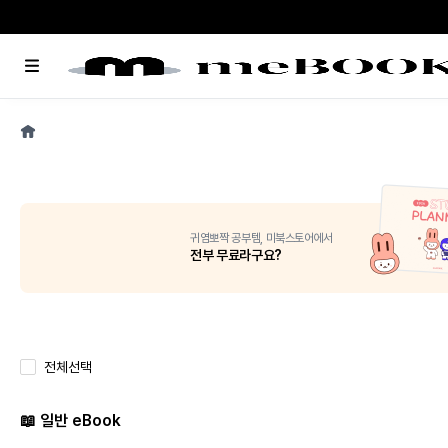
메
뉴
홈
귀염뽀짝 공부템, 미북스토어에서
전부 무료라구요?
전체선택
📖 일반 eBook