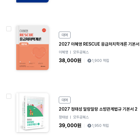
e
B
대여
o
2027 이혜영 RESCUE 응급처치학개론 기본서
o
이혜영
모두공북스
k
38,000원
1,900 적립
e
대여
B
o
2027 정태성 말랑말랑 소방관계법규 기본서 2
o
정태성
모두공북스
k
39,000원
1,950 적립